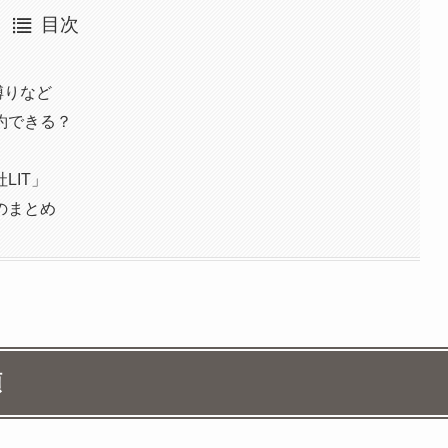
目次
縛りなど
約できる？
LIT」
のまとめ
順