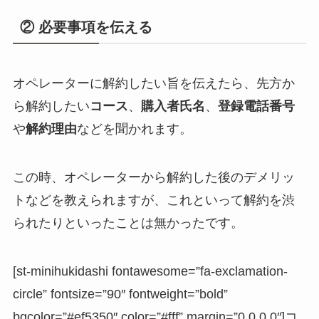
② 必要事項を伝える
オペレーターに解約したい旨を伝えたら、先方か
ら解約したい
コース
、
購入者氏名
、
登録電話番号
や
解約理由
などを聞かれます。
この時、オペレーターから解約した後のデメリッ
トなどを教えられますが、これといって解約を渋
られたりといったことは無かったです。
[st-minihukidashi fontawesome=”fa-exclamation-
circle” fontsize=”90″ fontweight=”bold”
bgcolor=”#ef5350″ color=”#fff” margin=”0 0 0 0″]コ