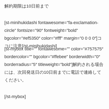
解約期限は10日前まで
[st-minihukidashi fontawesome=”fa-exclamation-
circle” fontsize=”90″ fontweight=”bold”
bgcolor=”#ef5350″ color=”#fff” margin=”0 0 0 0″]コ
コに注意[/st-minihukidashi]
[st-mybox title=”” fontawesome=”” color=”#757575″
bordercolor=”” bgcolor=”#ffebee” borderwidth=”0″
borderradius=”5″ titleweight=”bold”]解約される場合
には、次回発送日の10日前までに電話で連絡して
ください。
[/st-mybox]