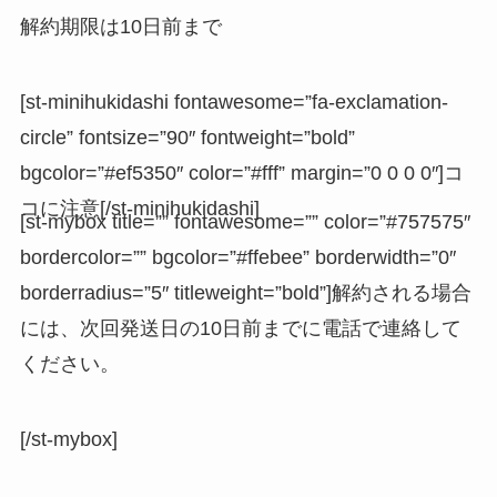
解約期限は10日前まで
[st-minihukidashi fontawesome=”fa-exclamation-
circle” fontsize=”90″ fontweight=”bold”
bgcolor=”#ef5350″ color=”#fff” margin=”0 0 0 0″]コ
コに注意[/st-minihukidashi]
[st-mybox title=”” fontawesome=”” color=”#757575″
bordercolor=”” bgcolor=”#ffebee” borderwidth=”0″
borderradius=”5″ titleweight=”bold”]解約される場合
には、次回発送日の10日前までに電話で連絡して
ください。
[/st-mybox]