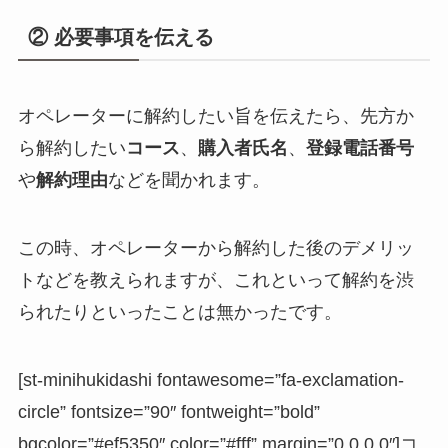
② 必要事項を伝える
オペレーターに解約したい旨を伝えたら、先方か
ら解約したい
コース
、
購入者氏名
、
登録電話番号
や
解約理由
などを聞かれます。
この時、オペレーターから解約した後のデメリッ
トなどを教えられますが、これといって解約を渋
られたりといったことは無かったです。
[st-minihukidashi fontawesome=”fa-exclamation-
circle” fontsize=”90″ fontweight=”bold”
bgcolor=”#ef5350″ color=”#fff” margin=”0 0 0 0″]コ