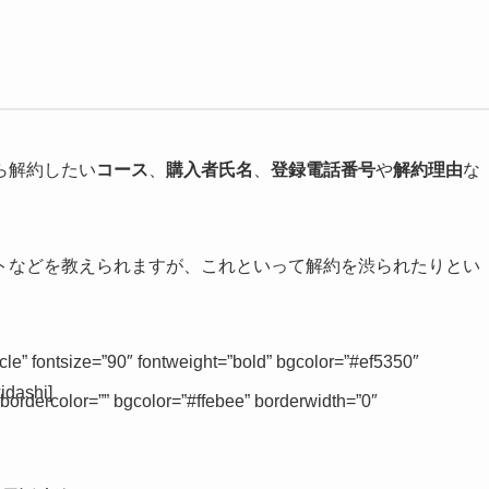
ら解約したい
コース
、
購入者氏名
、
登録電話番号
や
解約理由
な
トなどを教えられますが、これといって解約を渋られたりとい
cle” fontsize=”90″ fontweight=”bold” bgcolor=”#ef5350″
idashi]
 bordercolor=”” bgcolor=”#ffebee” borderwidth=”0″