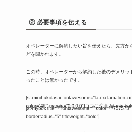
② 必要事項を伝える
オペレーターに解約したい旨を伝えたら、先方か
どを聞かれます。
この時、オペレーターから解約した後のデメリッ
ったことは無かったです。
[st-minihukidashi fontawesome=”fa-exclamation-cir
color=”#fff” margin=”0 0 0 0″]ココに注意[/st-minihuk
[st-mybox title=”” fontawesome=”” color=”#757575″
borderradius=”5″ titleweight=”bold”]