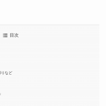
目次
縛りなど
」